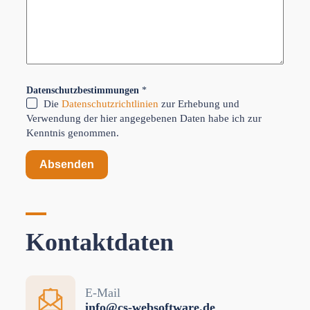
u
s
w
a
h
l
Datenschutzbestimmungen
*
Die
Datenschutzrichtlinien
zur Erhebung und
Verwendung der hier angegebenen Daten habe ich zur
Kenntnis genommen.
Absenden
Kontaktdaten
E-Mail
info@cs-websoftware.de