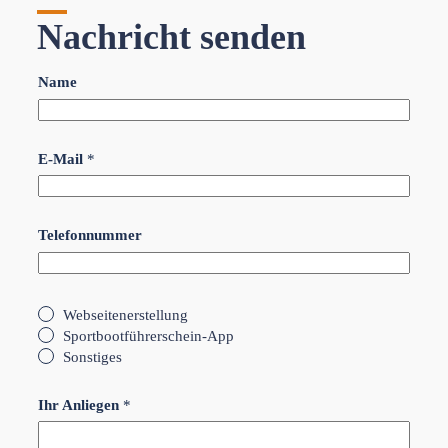
Nachricht senden
Name
E-Mail
*
Telefonnummer
M
Webseitenerstellung
e
Sportbootführerschein-App
h
Sonstiges
r
f
a
Ihr Anliegen
*
c
h
a